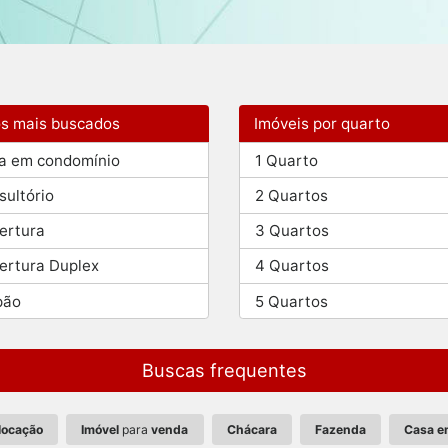
os mais buscados
Imóveis por quarto
a em condomínio
1 Quarto
sultório
2 Quartos
ertura
3 Quartos
ertura Duplex
4 Quartos
pão
5 Quartos
Buscas frequentes
locação
Imóvel
para
venda
Chácara
Fazenda
Casa e