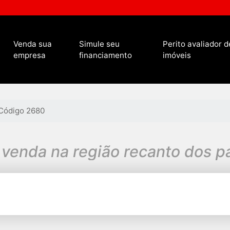
Venda sua
Simule seu
Perito avaliador d
empresa
financiamento
imóveis
Código 2680
 venda na região recanto dos p