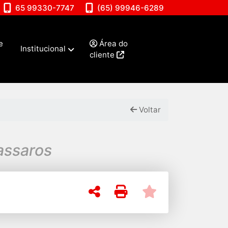
65 99330-7747
(65) 99946-6289
e
Área do
Institucional
cliente
Voltar
assaros