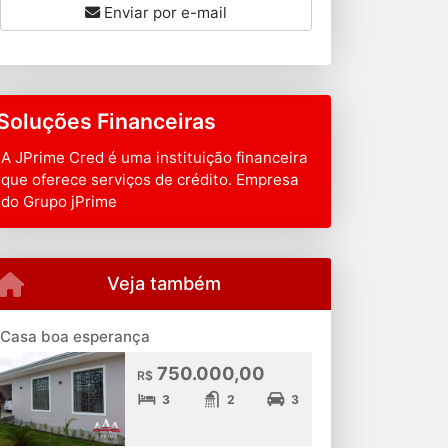
Enviar por e-mail
Soluções Financeiras
A JPrime Cred é uma instituição financeira
que oferece serviços de crédito. Empresa
do Grupo jPrime
Veja também
Casa boa esperança
750.000,00
R$
3
2
3