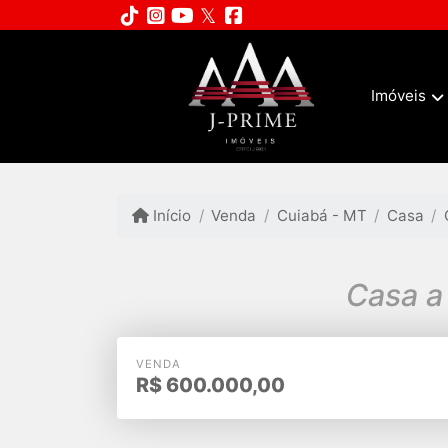
Imóveis
Início
Venda
Cuiabá - MT
Casa
Casa a
VENDA
R$
600.000,00