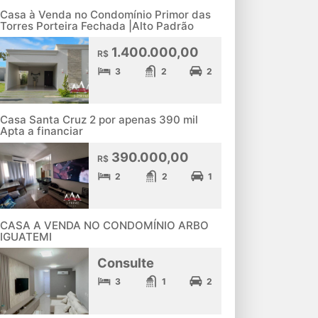
Casa à Venda no Condomínio Primor das
Torres Porteira Fechada |Alto Padrão
1.400.000,00
R$
3
2
2
Casa Santa Cruz 2 por apenas 390 mil
Apta a financiar
390.000,00
R$
2
2
1
CASA A VENDA NO CONDOMÍNIO ARBO
IGUATEMI
Consulte
3
1
2