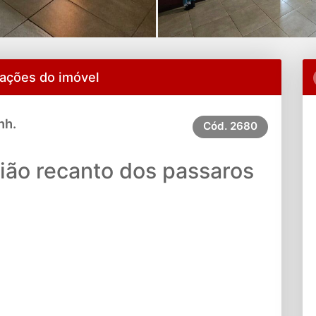
ações do imóvel
nh.
Cód.
2680
ião recanto dos passaros