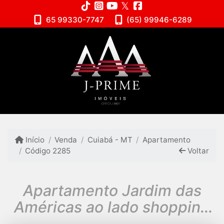
65 99330-7747
(65) 99946-6289
Início
Venda
Cuiabá - MT
Apartamento
Código 2285
Voltar
Apartamento Jardim das
Américas ao lado shopping
3 Américas América