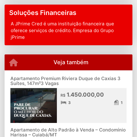
Soluções Financeiras
A JPrime Cred é uma instituição financeira que
oferece serviços de crédito. Empresa do Grupo
jPrime
Veja também
Apartamento Premium Riviera Duque de Caxias 3
Suítes, 147m²3 Vagas
1.450.000,00
R$
3
1
Apartamento de Alto Padrão à Venda – Condomínio
Harissa – Cuiabá/MT