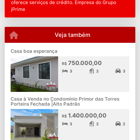
oferece serviços de crédito. Empresa do Grupo
jPrime
Veja também
Casa boa esperança
750.000,00
R$
3
2
3
Casa à Venda no Condomínio Primor das Torres
Porteira Fechada |Alto Padrão
1.400.000,00
R$
3
2
2