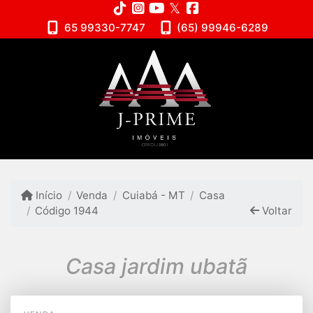
65 99330-7747
(65) 99946-6289
Início
Venda
Cuiabá - MT
Casa
Código 1944
Voltar
Casa jardim ubatã