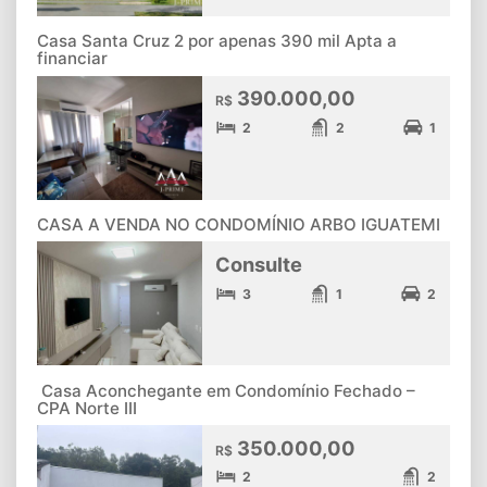
Casa Santa Cruz 2 por apenas 390 mil Apta a
financiar
390.000,00
R$
2
2
1
CASA A VENDA NO CONDOMÍNIO ARBO IGUATEMI
Consulte
3
1
2
Casa Aconchegante em Condomínio Fechado –
CPA Norte III
350.000,00
R$
2
2