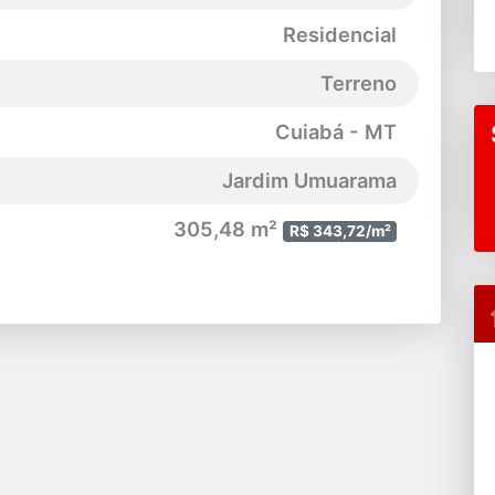
Residencial
Terreno
Cuiabá - MT
Jardim Umuarama
305,48 m²
R$ 343,72/m²