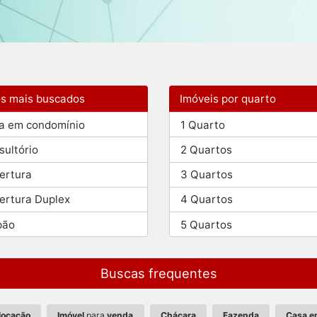
os mais buscados
Imóveis por quarto
a em condomínio
1 Quarto
sultório
2 Quartos
ertura
3 Quartos
ertura Duplex
4 Quartos
pão
5 Quartos
Buscas frequentes
locação
Imóvel
para
venda
Chácara
Fazenda
Casa e