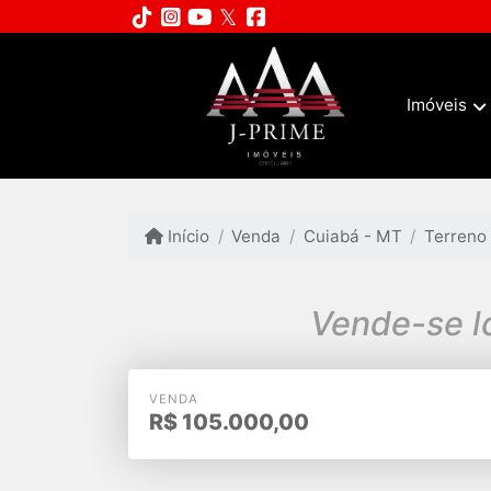
Imóveis
Início
Venda
Cuiabá - MT
Terreno
Vende-se l
VENDA
R$
105.000,00