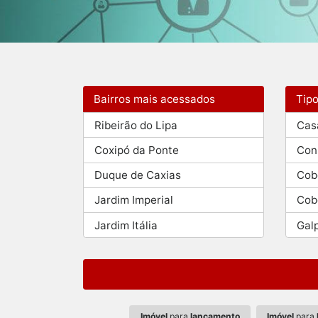
Bairros mais acessados
Tip
Ribeirão do Lipa
Cas
Coxipó da Ponte
Con
Duque de Caxias
Cob
Jardim Imperial
Cob
Jardim Itália
Gal
Imóvel
para
lançamento
Imóvel
para