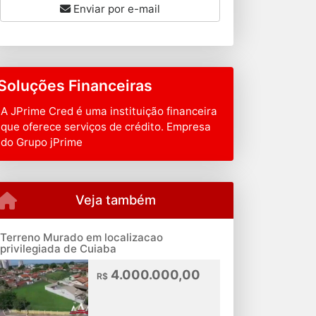
Enviar por e-mail
Soluções Financeiras
A JPrime Cred é uma instituição financeira
que oferece serviços de crédito. Empresa
do Grupo jPrime
Veja também
Terreno Murado em localizacao
privilegiada de Cuiaba
4.000.000,00
R$