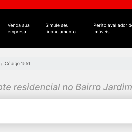
Venda sua
Simule seu
Perito avaliador d
empresa
financiamento
imóveis
Código 1551
ote residencial no Bairro Jard