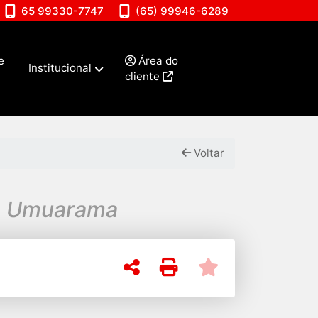
65 99330-7747
(65) 99946-6289
e
Área do
Institucional
cliente
Voltar
im Umuarama